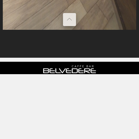
Početna
Sobe
O nama
Kontakt
Virtuelna šetnja 360